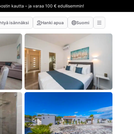
stin kautta – ja varaa 100 € edullisemmin!
htyä isännäksi
Hanki apua
Suomi