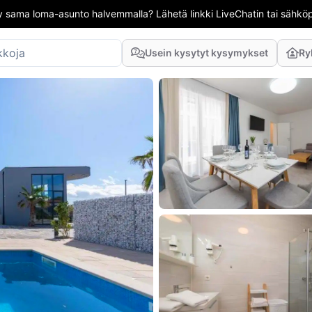
 sama loma-asunto halvemmalla? Lähetä linkki LiveChatin tai sähköpo
Usein kysytyt kysymykset
Ry