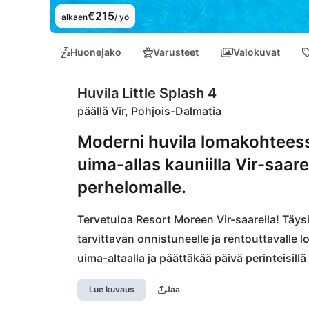
€215
alkaen
/ yö
Huonejako
Varusteet
Valokuvat
Huvila Little Splash 4
päällä Vir, Pohjois-Dalmatia
Moderni huvila lomakohteess
uima-allas kauniilla Vir-saare
perhelomalle.
Tervetuloa Resort Moreen Vir-saarella! Täysin 
tarvittavan onnistuneelle ja rentouttavalle l
uima-altaalla ja päättäkää päivä perinteisil
hyvinvointialue, jossa on infrapunasauna, po
Lue kuvaus
Jaa
liikuntahalunne monitoimikentällä ja haastaa i