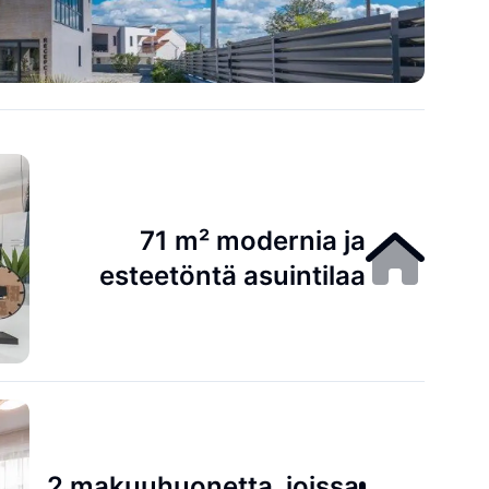
71 m² modernia ja
esteetöntä asuintilaa
2 makuuhuonetta, joissa