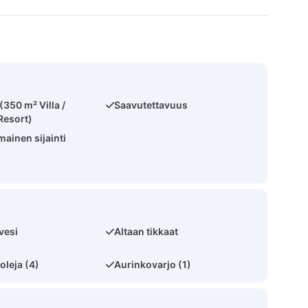
 (350 m² Villa /
Saavutettavuus
Resort)
ainen sijainti
vesi
Altaan tikkaat
oleja (4)
Aurinkovarjo (1)