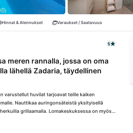
Hinnat & Alennukset
Varaukset / Saatavuus
5
a meren rannalla, jossa on oma
lla lähellä Zadaria, täydellinen
varustellut huvilat tarjoavat teille kaiken 
omalle. Nauttikaa auringonsäteistä yksityisellä 
lä herkuilla grillaamalla. Lomakeskuksessa on myös 
reallas ja hyvinvointisuihku. Voitte myös purkaa 
tsenne koripallo- tai jalkapallopelissä tai käyttää 