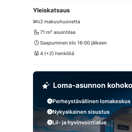
olemassa olevaa kuntosalia. Vir-saaren 32 kil
Yleiskatsaus
matalista kivialueista jännittäviin kallioran
Zadarin kaupunkiin: täydellinen yhdistelmä n
2 makuuhuonetta
lentokenttä (ZAD) on 35 minuutin ajomatka
71 m² asuintilaa
Saapuminen klo 16:00 jälkeen
4 (+2) henkilöä
Loma-asunnon kohoko
Perheystävällinen lomakeskus
Nykyaikainen sisustus
Lii- ja hyvinvointialue