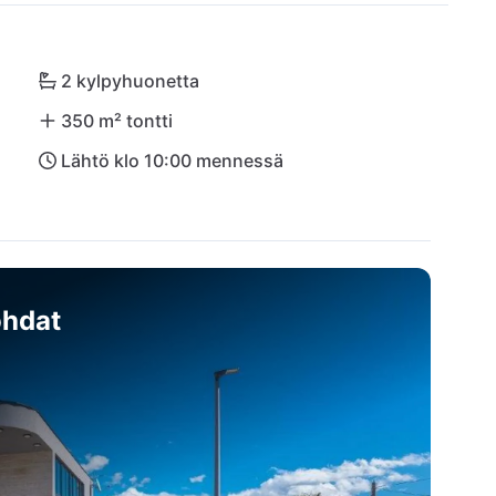
ometriä pitkällä rannikolla on upeita rantoja, 
toihin. Suosittelemme myös retkeä historialliseen 
ähtävyyksiä ja kulttuuria! Zadarin kansainvälinen 
2 kylpyhuonetta
n päässä.
350 m² tontti
Lähtö klo 10:00 mennessä
hdat