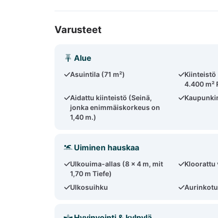
Varusteet
Alue
Asuintila (71 m²)
Kiinteistö
4.400 m² 
Aidattu kiinteistö (Seinä,
Kaupunkim
jonka enimmäiskorkeus on
1,40 m.)
Uiminen hauskaa
Ulkouima-allas (8 x 4 m, mit
Kloorattu 
1,70 m Tiefe)
Ulkosuihku
Aurinkotu
Hyvinvointi & kylpylä