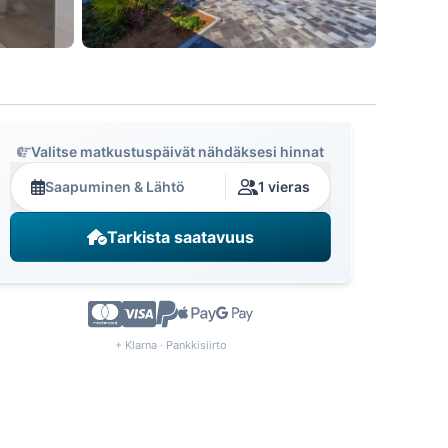
Valitse matkustuspäivät nähdäksesi hinnat
Saapuminen & Lähtö
1 vieras
Tarkista saatavuus
+ Klarna · Pankkisiirto