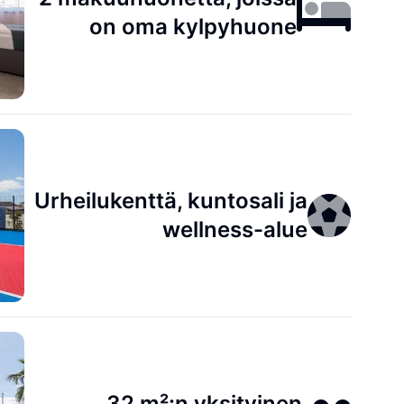
on oma kylpyhuone
Urheilukenttä, kuntosali ja
wellness-alue
32 m²:n yksityinen