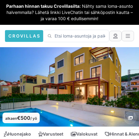
Parhaan hinnan takuu Crovillasilta:
Nähty sama loma-asunto
halvemmalla? Lähetä linkki LiveChatin tai sähköpostin kautta –
ja varaa 100 € edullisemmin!
CROVILLAS
€500
alkaen
/ yö
Huonejako
Varusteet
Valokuvat
Hinnat & Ale