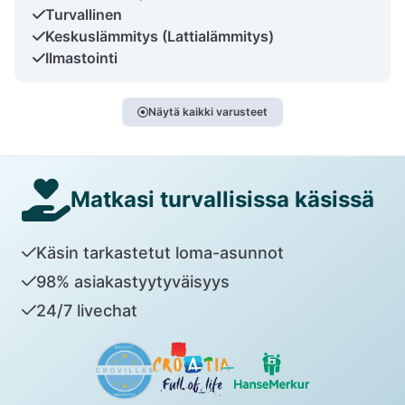
Turvallinen
Keskuslämmitys (Lattialämmitys)
Ilmastointi
Näytä kaikki varusteet
Matkasi turvallisissa käsissä
Käsin tarkastetut loma-asunnot
98% asiakastyytyväisyys
24/7 livechat