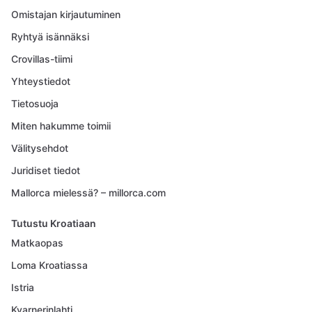
Omistajan kirjautuminen
Ryhtyä isännäksi
Crovillas-tiimi
Yhteystiedot
Tietosuoja
Miten hakumme toimii
Välitysehdot
Juridiset tiedot
Mallorca mielessä? – millorca.com
Tutustu Kroatiaan
Matkaopas
Loma Kroatiassa
Istria
Kvarnerinlahti