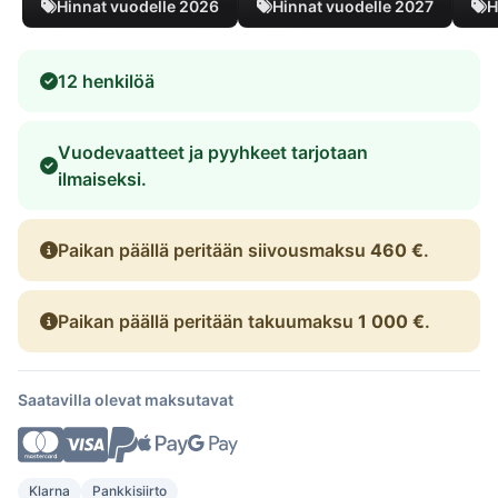
Hinnat vuodelle 2026
Hinnat vuodelle 2027
H
12 henkilöä
Vuodevaatteet ja pyyhkeet tarjotaan
ilmaiseksi.
Paikan päällä peritään siivousmaksu
460 €
.
Paikan päällä peritään takuumaksu
1 000 €
.
Saatavilla olevat maksutavat
Klarna
Pankkisiirto