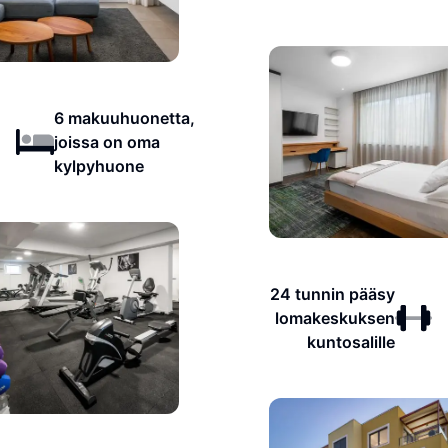
6 makuuhuonetta,
joissa on oma
kylpyhuone
24 tunnin pääsy
lomakeskuksen
kuntosalille