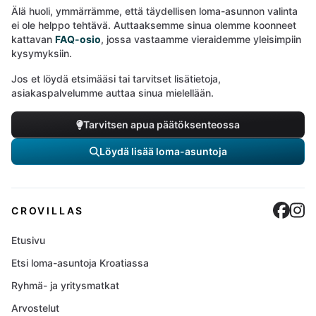
Älä huoli, ymmärrämme, että täydellisen loma-asunnon valinta
ei ole helppo tehtävä. Auttaaksemme sinua olemme koonneet
kattavan
FAQ-osio
, jossa vastaamme vieraidemme yleisimpiin
kysymyksiin.
Jos et löydä etsimääsi tai tarvitset lisätietoja,
asiakaspalvelumme auttaa sinua mielellään.
Tarvitsen apua päätöksenteossa
Löydä lisää loma-asuntoja
Cro
C
CROVILLAS
Etusivu
Etsi loma-asuntoja Kroatiassa
Ryhmä- ja yritysmatkat
Arvostelut