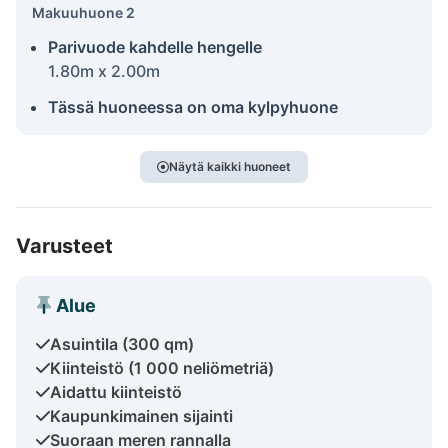
Makuuhuone 2
Parivuode kahdelle hengelle
1.80m x 2.00m
Tässä huoneessa on oma kylpyhuone
Näytä kaikki huoneet
Varusteet
Alue
Asuintila (300 qm)
Kiinteistö (1 000 neliömetriä)
Aidattu kiinteistö
Kaupunkimainen sijainti
Suoraan meren rannalla