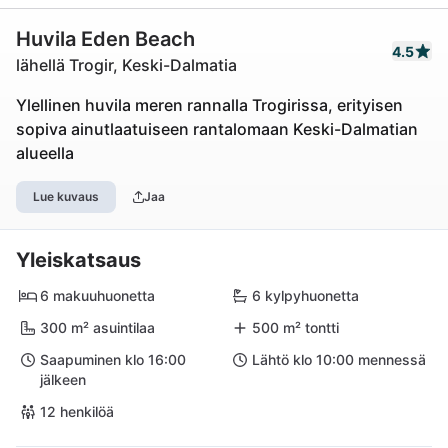
Huvila Eden Beach
4.5
lähellä Trogir, Keski-Dalmatia
Ylellinen huvila meren rannalla Trogirissa, erityisen
sopiva ainutlaatuiseen rantalomaan Keski-Dalmatian
alueella
Lue kuvaus
Jaa
Yleiskatsaus
6 makuuhuonetta
6 kylpyhuonetta
300 m² asuintilaa
500 m² tontti
Saapuminen klo 16:00
Lähtö klo 10:00 mennessä
jälkeen
12 henkilöä