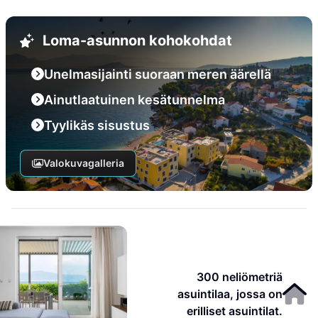
Loma-asunnon kohokohdat
Unelmasijainti suoraan meren äärellä
Ainutlaatuinen kesätunnelma
Tyylikäs sisustus
Valokuvagalleria
300 neliömetriä
asuintilaa, jossa on
erilliset asuintilat.