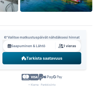
Valitse matkustuspäivät nähdäksesi hinnat
Saapuminen & Lähtö
1 vieras
Tarkista saatavuus
+ Klarna · Pankkisiirto