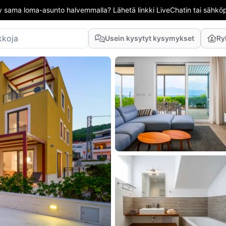
 sama loma-asunto halvemmalla? Lähetä linkki LiveChatin tai sähköpo
Usein kysytyt kysymykset
Ry