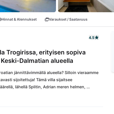
Hinnat & Alennukset
Varaukset / Saatavuus
4.5
la Trogirissa, erityisen sopiva
Keski-Dalmatian alueella
atian jännittävimmällä alueella? Silloin vieraamme 
asti sijoitettuja! Tämä villa sijaitsee 
ärellä, lähellä Splitin, Adrian meren helmen, 
neimmilta päiviltä voi odottaa: valtavaa viihdettä 
a on pääsy rannalle ja kaikki tämä Splitin 
toriaa, yöelämää ja Adrian merensyvyyksiä! 