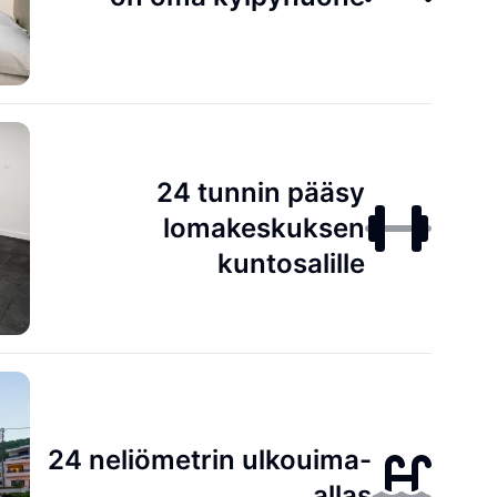
24 tunnin pääsy
lomakeskuksen
kuntosalille
24 neliömetrin ulkouima-
allas