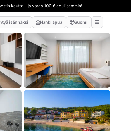
stin kautta – ja varaa 100 € edullisemmin!
htyä isännäksi
Hanki apua
Suomi