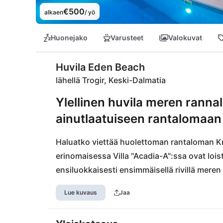
€500
alkaen
/ yö
Huonejako
Varusteet
Valokuvat
Huvila Eden Beach
lähellä Trogir, Keski-Dalmatia
Ylellinen huvila meren rannal
ainutlaatuiseen rantalomaan 
Haluatko viettää huolettoman rantaloman Kro
erinomaisessa Villa "Acadia-A":ssa ovat loistav
ensiluokkaisesti ensimmäisellä rivillä meren ä
etäisyyttä ja tarjoaa kaiken, mitä vuoden kau
Lue kuvaus
Jaa
itse villassa, tilava ja moderni asuintila, jolt
houkuttelevalla alueella, joka on täynnä his