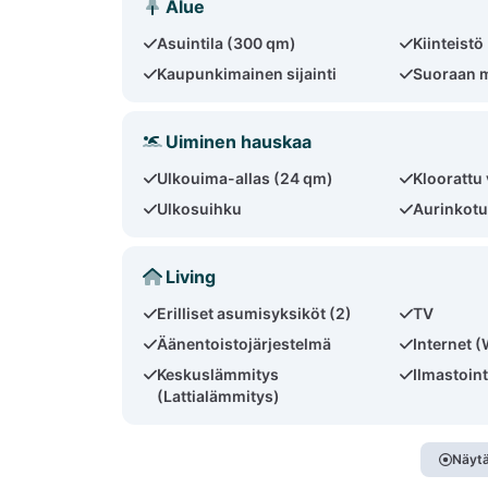
Alue
Asuintila (300 qm)
Kiinteistö
Kaupunkimainen sijainti
Suoraan m
Uiminen hauskaa
Ulkouima-allas (24 qm)
Kloorattu 
Ulkosuihku
Aurinkotu
Living
Erilliset asumisyksiköt (2)
TV
Äänentoistojärjestelmä
Internet (
Keskuslämmitys
Ilmastoint
(Lattialämmitys)
Näytä