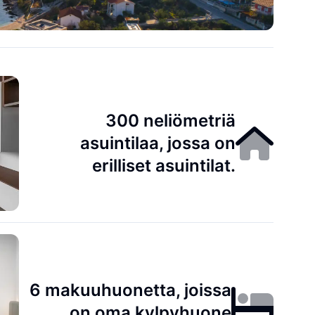
300 neliömetriä
asuintilaa, jossa on
erilliset asuintilat.
6 makuuhuonetta, joissa
on oma kylpyhuone