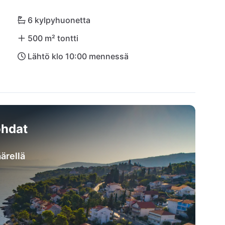
 km ja Split 25 km etäisyydellä ovat käden 
vissa myös vain 10 minuutissa autolla.
6 kylpyhuonetta
500 m² tontti
Lähtö klo 10:00 mennessä
hdat
ärellä