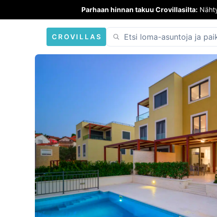
Parhaan hinnan takuu Crovillasilta:
Nähty
CROVILLAS