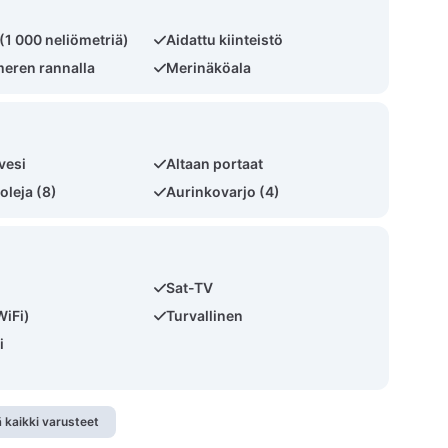
 (1 000 neliömetriä)
Aidattu kiinteistö
eren rannalla
Merinäköala
vesi
Altaan portaat
oleja (8)
Aurinkovarjo (4)
Sat-TV
WiFi)
Turvallinen
i
 kaikki varusteet