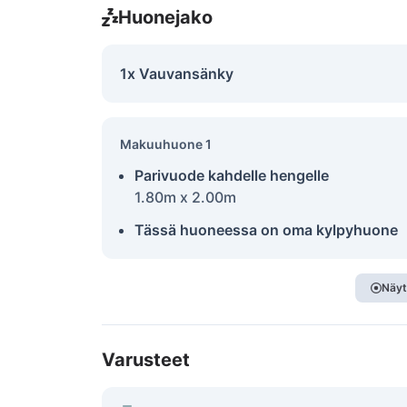
Huonejako
1x Vauvansänky
Makuuhuone 1
Parivuode kahdelle hengelle
1.80m x 2.00m
Tässä huoneessa on oma kylpyhuone
Näyt
Varusteet