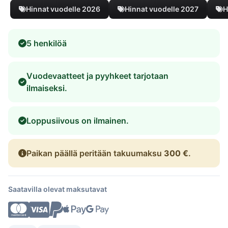
Hinnat vuodelle 2026
Hinnat vuodelle 2027
H
5 henkilöä
Vuodevaatteet ja pyyhkeet tarjotaan
ilmaiseksi.
Loppusiivous on ilmainen.
Paikan päällä peritään takuumaksu
300 €
.
Saatavilla olevat maksutavat