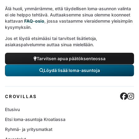
Älä huoli, ymmärrämme, että täydellisen loma-asunnon valinta
ei ole helppo tehtävä. Auttaaksemme sinua olemme koonneet
kattavan
FAQ-osio
, jossa vastaamme vieraidemme yleisimpiin
kysymyksiin.
Jos et löydä etsimääsi tai tarvitset lisätietoja,
asiakaspalvelumme auttaa sinua mielellään.
Tarvitsen apua päätöksenteossa
Löydä lisää loma-asuntoja
Cro
C
CROVILLAS
Etusivu
Etsi loma-asuntoja Kroatiassa
Ryhmä- ja yritysmatkat