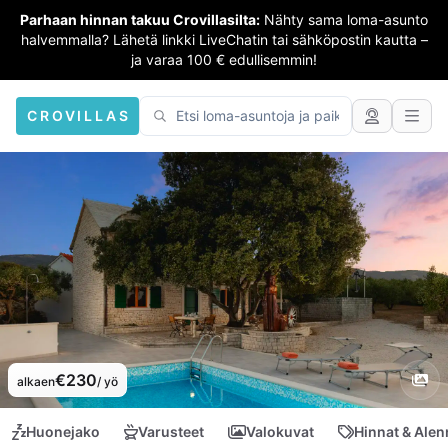
Parhaan hinnan takuu Crovillasilta:
Nähty sama loma-asunto
halvemmalla? Lähetä linkki LiveChatin tai sähköpostin kautta –
ja varaa 100 € edullisemmin!
CROVILLAS
€230
alkaen
/ yö
Huonejako
Varusteet
Valokuvat
Hinnat & Ale