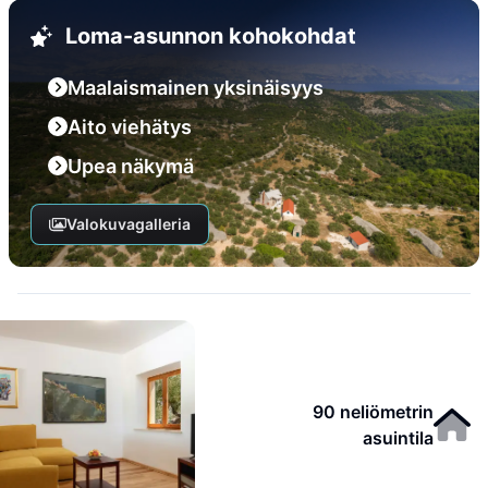
Loma-asunnon kohokohdat
Maalaismainen yksinäisyys
Aito viehätys
Upea näkymä
Valokuvagalleria
90 neliömetrin
asuintila