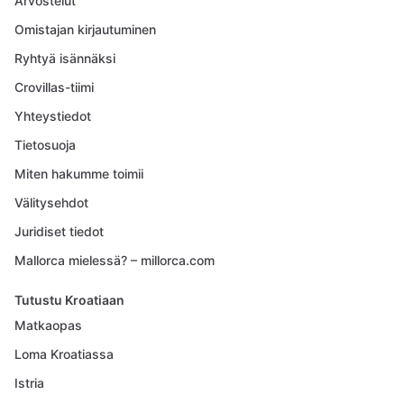
Arvostelut
Omistajan kirjautuminen
Ryhtyä isännäksi
Crovillas-tiimi
Yhteystiedot
Tietosuoja
Miten hakumme toimii
Välitysehdot
Juridiset tiedot
Mallorca mielessä? – millorca.com
Tutustu Kroatiaan
Matkaopas
Loma Kroatiassa
Istria