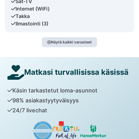
Sat-TV
Internet (WiFi)
Takka
Ilmastointi (3)
Näytä kaikki varusteet
Matkasi turvallisissa käsissä
Käsin tarkastetut loma-asunnot
98% asiakastyytyväisyys
24/7 livechat