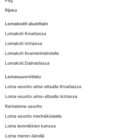
Pag
Rijeka
Lomakodit alueittain
Lomakoti Kroatiassa
Lomakoti Istriassa
Lomakoti Kvarnerinlahdella
Lomakoti Dalmatiassa
Lomasuunnittelu
Loma-asunto uima-altaalla Kroatiassa
Loma-asunto uima-altaalla Istriassa
Rantaloma-asunto
Loma-asunto merinäköalalla
Loma lemmikkien kanssa
Loma meren äärellä