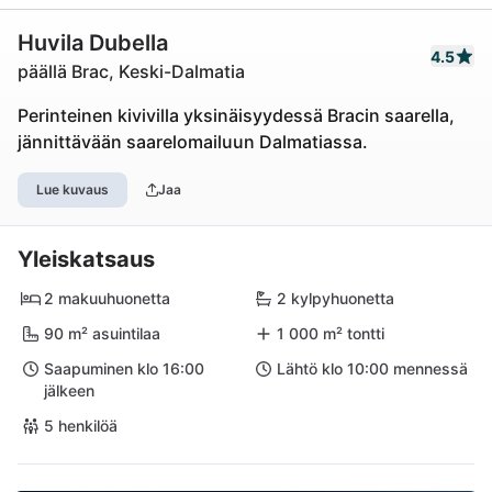
Huvila Dubella
4.5
päällä Brac, Keski-Dalmatia
Perinteinen kivivilla yksinäisyydessä Bracin saarella,
jännittävään saarelomailuun Dalmatiassa.
Lue kuvaus
Jaa
Yleiskatsaus
2 makuuhuonetta
2 kylpyhuonetta
90 m² asuintilaa
1 000 m² tontti
Saapuminen klo 16:00
Lähtö klo 10:00 mennessä
jälkeen
5 henkilöä