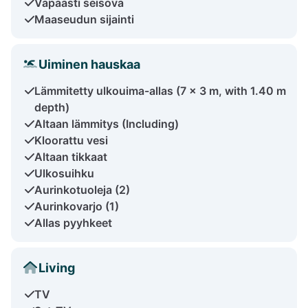
Vapaasti seisova
Maaseudun sijainti
Uiminen hauskaa
Lämmitetty ulkouima-allas (7 x 3 m, with 1.40 m
depth)
Altaan lämmitys (Including)
Kloorattu vesi
Altaan tikkaat
Ulkosuihku
Aurinkotuoleja (2)
Aurinkovarjo (1)
Allas pyyhkeet
Living
TV