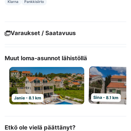
Klarna
Pankkisiirto
Varaukset / Saatavuus
Muut loma-asunnot lähistöllä
Sina - 8.1 km
Janie - 8.1 km
Etkö ole vielä päättänyt?