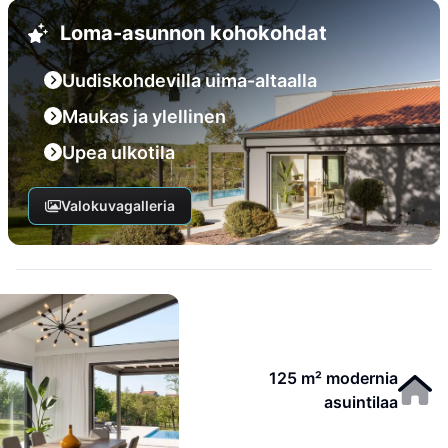
Loma-asunnon kohokohdat
Uudiskohdevilla uima-altaalla
Maukas ja ylellinen
Upea ulkotila
Valokuvagalleria
125 m² modernia
asuintilaa