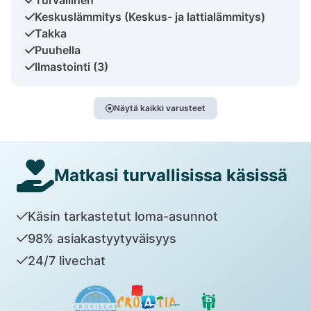
Keskuslämmitys (Keskus- ja lattialämmitys)
Takka
Puuhella
Ilmastointi (3)
Näytä kaikki varusteet
Matkasi turvallisissa käsissä
Käsin tarkastetut loma-asunnot
98% asiakastyytyväisyys
24/7 livechat