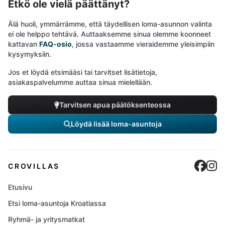
Etkö ole vielä päättänyt?
Älä huoli, ymmärrämme, että täydellisen loma-asunnon valinta
ei ole helppo tehtävä. Auttaaksemme sinua olemme koonneet
kattavan
FAQ-osio
, jossa vastaamme vieraidemme yleisimpiin
kysymyksiin.
Jos et löydä etsimääsi tai tarvitset lisätietoja,
asiakaspalvelumme auttaa sinua mielellään.
Tarvitsen apua päätöksenteossa
Löydä lisää loma-asuntoja
Cro
C
CROVILLAS
Etusivu
Etsi loma-asuntoja Kroatiassa
Ryhmä- ja yritysmatkat