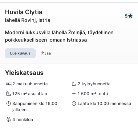
Huvila Clytia
5
lähellä Rovinj, Istria
Moderni luksusvilla lähellä Žminjiä, täydellinen
poikkeukselliseen lomaan Istriassa
Lue kuvaus
Jaa
Yleiskatsaus
2 makuuhuonetta
2 kylpyhuonetta
125 m² asuintilaa
1 500 m² tontti
Saapuminen klo 16:00
Lähtö klo 10:00 mennessä
jälkeen
4 henkilöä