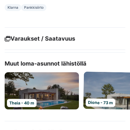
Klarna
Pankkisiirto
Varaukset / Saatavuus
Muut loma-asunnot lähistöllä
Dione - 73 m
Theia - 40 m