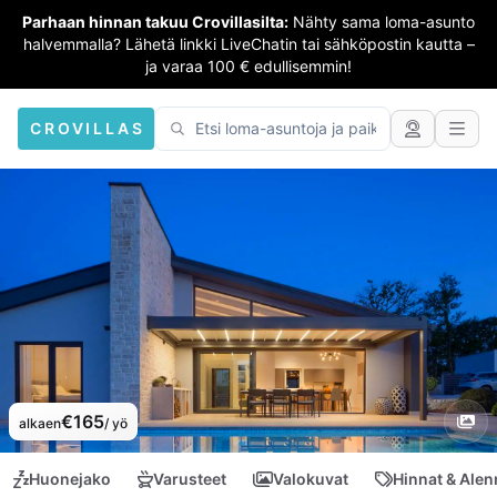
Parhaan hinnan takuu Crovillasilta:
Nähty sama loma-asunto
halvemmalla? Lähetä linkki LiveChatin tai sähköpostin kautta –
ja varaa 100 € edullisemmin!
CROVILLAS
€165
alkaen
/ yö
Huonejako
Varusteet
Valokuvat
Hinnat & Ale