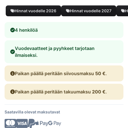
Hinnat vuodelle 2026
Hinnat vuodelle 2027
H
4 henkilöä
Vuodevaatteet ja pyyhkeet tarjotaan
ilmaiseksi.
Paikan päällä peritään siivousmaksu
50 €
.
Paikan päällä peritään takuumaksu
200 €
.
Saatavilla olevat maksutavat