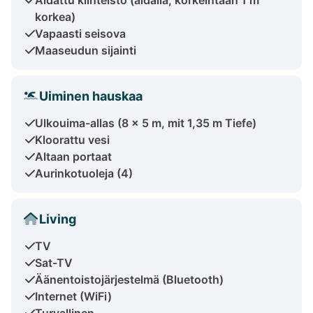
korkea)
Vapaasti seisova
Maaseudun sijainti
Uiminen hauskaa
Ulkouima-allas (8 x 5 m, mit 1,35 m Tiefe)
Kloorattu vesi
Altaan portaat
Aurinkotuoleja (4)
Living
TV
Sat-TV
Äänentoistojärjestelmä (Bluetooth)
Internet (WiFi)
Turvallinen