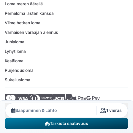
Loma meren äärellä
Perheloma lasten kanssa
Viime hetken loma
Varhaisen varaajan alennus
Juhlaloma
Lyhyt loma
Kesäloma
Purjehdusloma
Sukellusloma
© 2026 Crovillas GmbH
Saapuminen & Lähtö
1 vieras
Tarkista saatavuus