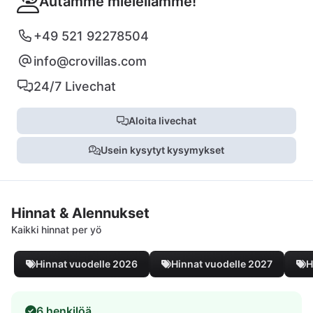
Autamme mielellämme!
+49 521 92278504
info@crovillas.com
24/7 Livechat
Aloita livechat
Usein kysytyt kysymykset
Hinnat & Alennukset
Kaikki hinnat per yö
Hinnat vuodelle 2026
Hinnat vuodelle 2027
H
6 henkilöä