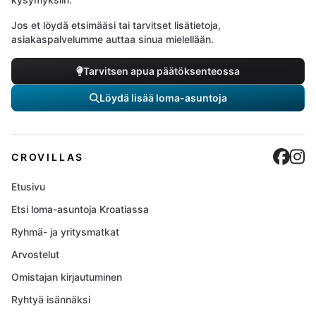
Jos et löydä etsimääsi tai tarvitset lisätietoja,
asiakaspalvelumme auttaa sinua mielellään.
Tarvitsen apua päätöksenteossa
Löydä lisää loma-asuntoja
Cro
C
CROVILLAS
Etusivu
Etsi loma-asuntoja Kroatiassa
Ryhmä- ja yritysmatkat
Arvostelut
Omistajan kirjautuminen
Ryhtyä isännäksi