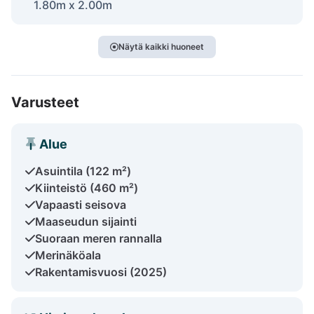
1.80m x 2.00m
Näytä kaikki huoneet
Varusteet
Alue
Asuintila (122 m²)
Kiinteistö (460 m²)
Vapaasti seisova
Maaseudun sijainti
Suoraan meren rannalla
Merinäköala
Rakentamisvuosi (2025)