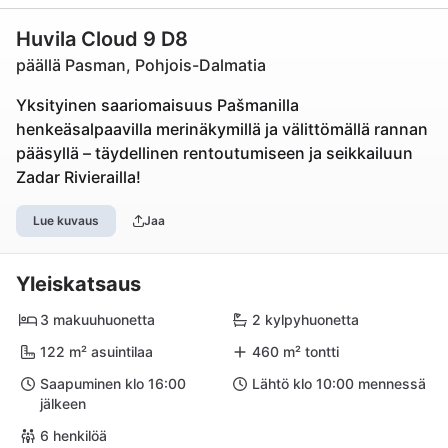
Huvila Cloud 9 D8
päällä Pasman, Pohjois-Dalmatia
Yksityinen saariomaisuus Pašmanilla
henkeäsalpaavilla merinäkymillä ja välittömällä rannan
pääsyllä – täydellinen rentoutumiseen ja seikkailuun
Zadar Rivierailla!
Lue kuvaus
Jaa
Yleiskatsaus
3 makuuhuonetta
2 kylpyhuonetta
122 m² asuintilaa
460 m² tontti
Saapuminen klo 16:00
Lähtö klo 10:00 mennessä
jälkeen
6 henkilöä