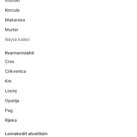
Imotski
Korcula
Makarska
Murter
Näytä kaikki
Kvarnerinlahti
Cres
Crikvenica
Krk
Losinj
Opatija
Pag
Rijeka
Lomakodit alueittain