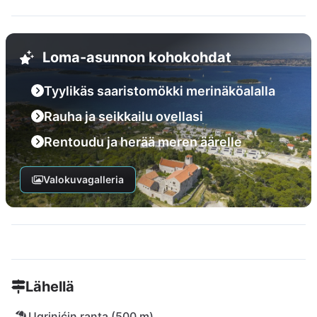
Loma-asunnon kohokohdat
Tyylikäs saaristomökki merinäköalalla
Rauha ja seikkailu ovellasi
Rentoudu ja herää meren äärelle
Valokuvagalleria
Lähellä
Ugrinićin ranta (500 m)