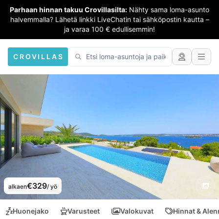
Parhaan hinnan takuu Crovillasilta:
Nähty sama loma-asunto
halvemmalla? Lähetä linkki LiveChatin tai sähköpostin kautta –
ja varaa 100 € edullisemmin!
CROVILLAS
€329
alkaen
/ yö
Huonejako
Varusteet
Valokuvat
Hinnat & Ale