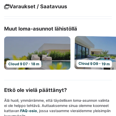
Varaukset / Saatavuus
Muut loma-asunnot lähistöllä
Cloud 9 D9 - 19 m
Cloud 9 D7 - 18 m
Etkö ole vielä päättänyt?
Älä huoli, ymmärrämme, että täydellisen loma-asunnon valinta
ei ole helppo tehtävä. Auttaaksemme sinua olemme koonneet
kattavan
FAQ-osio
, jossa vastaamme vieraidemme yleisimpiin
kysymyksiin.