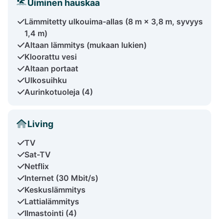
Uiminen hauskaa
Lämmitetty ulkouima-allas (8 m × 3,8 m, syvyys
1,4 m)
Altaan lämmitys (mukaan lukien)
Kloorattu vesi
Altaan portaat
Ulkosuihku
Aurinkotuoleja (4)
Living
TV
Sat-TV
Netflix
Internet (30 Mbit/s)
Keskuslämmitys
Lattialämmitys
Ilmastointi (4)