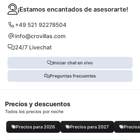
¡Estamos encantados de asesorarte!
+49 521 92278504
info@crovillas.com
24/7 Livechat
Iniciar chat en vivo
Preguntas frecuentes
Precios y descuentos
Todos los precios por noche
Precios para 2026
Precios para 2027
Precios