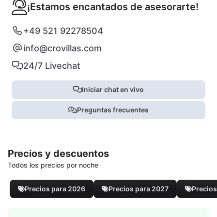
¡Estamos encantados de asesorarte!
+49 521 92278504
info@crovillas.com
24/7 Livechat
Iniciar chat en vivo
Preguntas frecuentes
Precios y descuentos
Todos los precios por noche
Precios para 2026
Precios para 2027
Precios