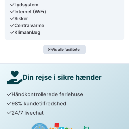
Lydsystem
Internet (WiFi)
Sikker
Centralvarme
Klimaanlæg
Vis alle faciliteter
Din rejse i sikre hænder
Håndkontrollerede feriehuse
98% kundetilfredshed
24/7 livechat