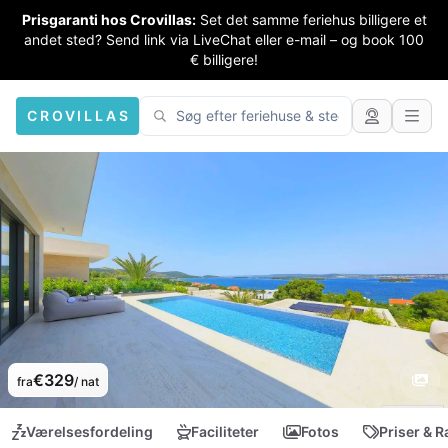
Prisgaranti hos Crovillas:
Set det samme feriehus billigere et
andet sted? Send link via LiveChat eller e-mail – og book 100
€ billigere!
CROVILLAS
€329
fra
/ nat
Værelsesfordeling
Faciliteter
Fotos
Priser & R