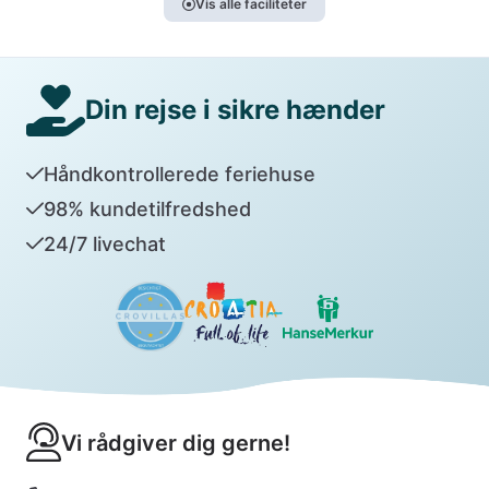
Vis alle faciliteter
Din rejse i sikre hænder
Håndkontrollerede feriehuse
98% kundetilfredshed
24/7 livechat
Vi rådgiver dig gerne!