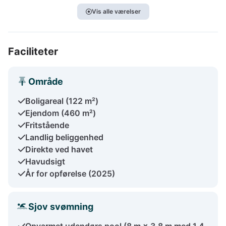
Vis alle værelser
Faciliteter
Område
Boligareal (122 m²)
Ejendom (460 m²)
Fritstående
Landlig beliggenhed
Direkte ved havet
Havudsigt
År for opførelse (2025)
Sjov svømning
Opvarmet udendørs pool (8 m × 3,8 m med 1,4