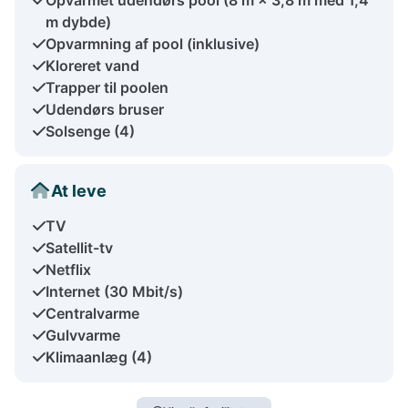
m dybde)
Opvarmning af pool (inklusive)
Kloreret vand
Trapper til poolen
Udendørs bruser
Solsenge (4)
At leve
TV
Satellit-tv
Netflix
Internet (30 Mbit/s)
Centralvarme
Gulvvarme
Klimaanlæg (4)