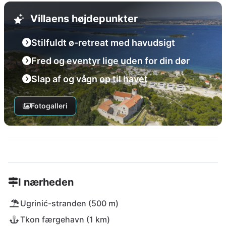
Villaens højdepunkter
Stilfuldt ø-retreat med havudsigt
Fred og eventyr lige uden for din dør
Slap af og vågn op til havet
Fotogalleri
I nærheden
Ugrinić-stranden (500 m)
Tkon færgehavn (1 km)