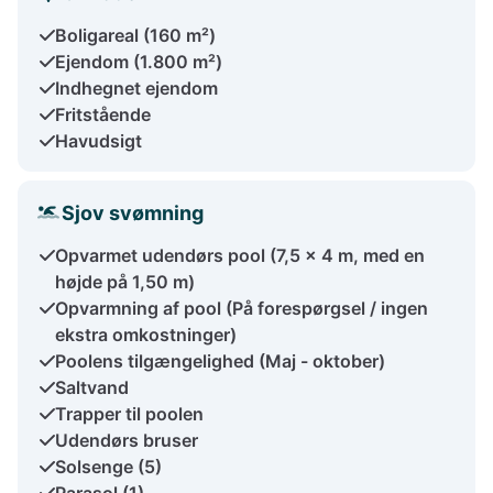
Boligareal (160 m²)
Ejendom (1.800 m²)
Indhegnet ejendom
Fritstående
Havudsigt
Sjov svømning
Opvarmet udendørs pool (7,5 x 4 m, med en
højde på 1,50 m)
Opvarmning af pool (På forespørgsel / ingen
ekstra omkostninger)
Poolens tilgængelighed (Maj - oktober)
Saltvand
Trapper til poolen
Udendørs bruser
Solsenge (5)
Parasol (1)