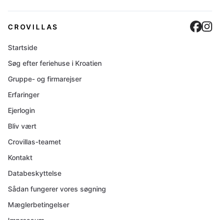
Cro
C
CROVILLAS
Startside
Søg efter feriehuse i Kroatien
Gruppe- og firmarejser
Erfaringer
Ejerlogin
Bliv vært
Crovillas-teamet
Kontakt
Databeskyttelse
Sådan fungerer vores søgning
Mæglerbetingelser