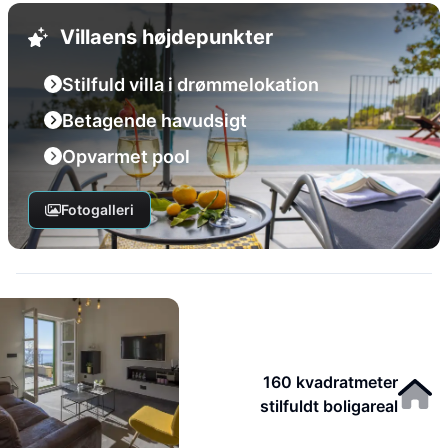
Villaens højdepunkter
Stilfuld villa i drømmelokation
Betagende havudsigt
Opvarmet pool
Fotogalleri
160 kvadratmeter
stilfuldt boligareal