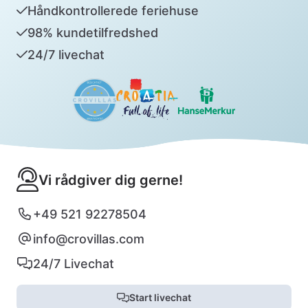
Håndkontrollerede feriehuse
98% kundetilfredshed
24/7 livechat
Vi rådgiver dig gerne!
+49 521 92278504
info@crovillas.com
24/7 Livechat
Start livechat