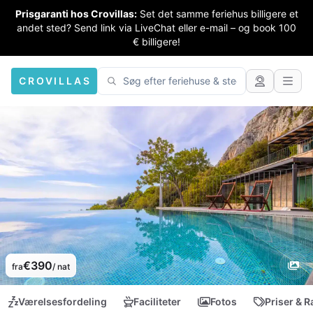
Prisgaranti hos Crovillas:
Set det samme feriehus billigere et
andet sted? Send link via LiveChat eller e-mail – og book 100
€ billigere!
CROVILLAS
€390
fra
/ nat
Værelsesfordeling
Faciliteter
Fotos
Priser & R