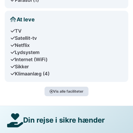
At leve
TV
Satellit-tv
Netflix
Lydsystem
Internet (WiFi)
Sikker
Klimaanlæg (4)
Vis alle faciliteter
Din rejse i sikre hænder