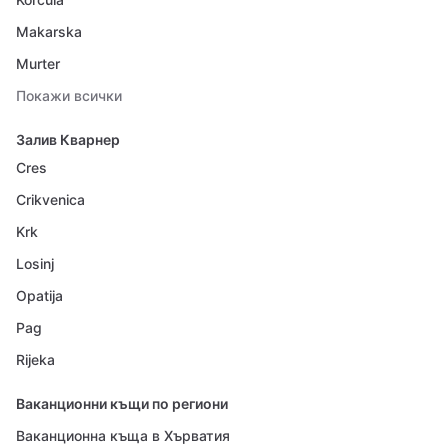
Makarska
Murter
Покажи всички
Залив Кварнер
Cres
Crikvenica
Krk
Losinj
Opatija
Pag
Rijeka
Ваканционни къщи по региони
Ваканционна къща в Хърватия