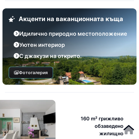
Акценти на ваканционната къща
Идилично природно местоположение
Уютен интериор
С джакузи на открито.
Фотогалерия
160 m² грижливо
обзаведено
жилищно