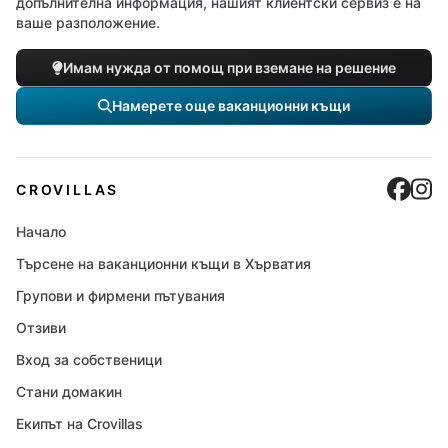
допълнителна информация, нашият клиентски сервиз е на
ваше разположение.
Имам нужда от помощ при вземане на решение
Намерете още ваканционни къщи
Cro
C
CROVILLAS
Начало
Търсене на ваканционни къщи в Хърватия
Групови и фирмени пътувания
Отзиви
Вход за собственици
Стани домакин
Екипът на Crovillas