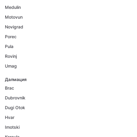
Medulin
Motovun
Novigrad
Porec
Pula
Rovinj
Umag
Далмация
Brac
Dubrovnik
Dugi Otok
Hvar
Imotski
Korcula