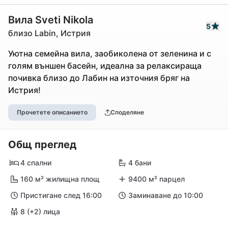
Вила Sveti Nikola
5
близо Labin, Истрия
Уютна семейна вила, заобиколена от зеленина и с
голям външен басейн, идеална за релаксираща
почивка близо до Лабин на източния бряг на
Истрия!
Прочетете описанието
Споделяне
Общ преглед
4 спални
4 бани
160 м² жилищна площ
9400 м² парцел
Пристигане след 16:00
Заминаване до 10:00
8 (+2) лица