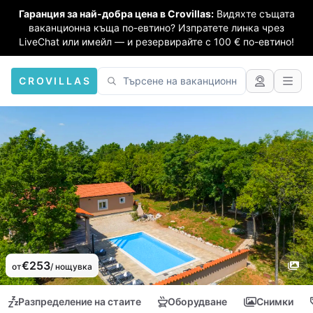
Гаранция за най-добра цена в Crovillas:
Видяхте същата
ваканционна къща по-евтино? Изпратете линка чрез
LiveChat или имейл — и резервирайте с 100 € по-евтино!
CROVILLAS
€253
от
/ нощувка
Разпределение на стаите
Оборудване
Снимки