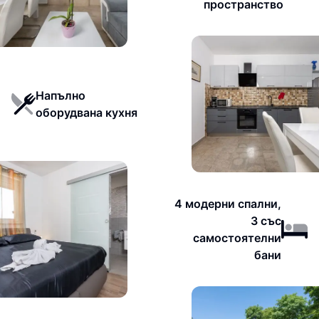
пространство
Напълно
оборудвана кухня
4 модерни спални,
3 със
самостоятелни
бани