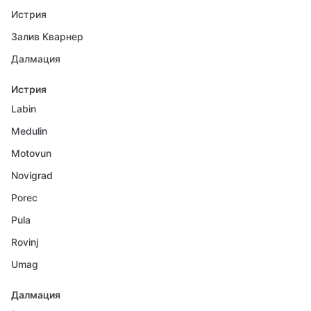
Истрия
Залив Кварнер
Далмация
Истрия
Labin
Medulin
Motovun
Novigrad
Porec
Pula
Rovinj
Umag
Далмация