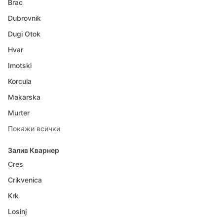
Brac
Dubrovnik
Dugi Otok
Hvar
Imotski
Korcula
Makarska
Murter
Покажи всички
Залив Кварнер
Cres
Crikvenica
Krk
Losinj