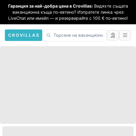
Гаранция за най-добра цена в Crovillas:
Видяхте същата
ваканционна къща по-евтино? Изпратете линка чрез
LiveChat или имейл — и резервирайте с 100 € по-евтино!
CROVILLAS