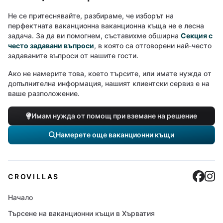
Не се притеснявайте, разбираме, че изборът на
перфектната ваканционна ваканционна къща не е лесна
задача. За да ви помогнем, съставихме обширна
Секция с
често задавани въпроси
, в която са отговорени най-често
задаваните въпроси от нашите гости.
Ако не намерите това, което търсите, или имате нужда от
допълнителна информация, нашият клиентски сервиз е на
ваше разположение.
Имам нужда от помощ при вземане на решение
Намерете още ваканционни къщи
Cro
C
CROVILLAS
Начало
Търсене на ваканционни къщи в Хърватия