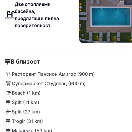
Две отопляеми
басейна,
предлагащи пълна
поверителност.
В близост
Ресторант Пансион Амигос (900 m)
Супермаркет Студенац (900 m)
Beach (1 km)
Split (11 km)
Split (27 km)
Trogir (31 km)
Makarska (53 km)