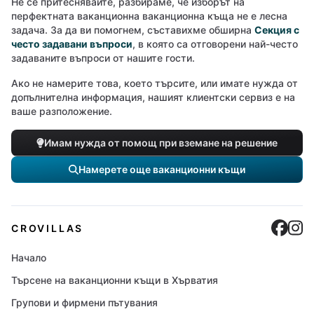
Не се притеснявайте, разбираме, че изборът на
перфектната ваканционна ваканционна къща не е лесна
задача. За да ви помогнем, съставихме обширна
Секция с
често задавани въпроси
, в която са отговорени най-често
задаваните въпроси от нашите гости.
Ако не намерите това, което търсите, или имате нужда от
допълнителна информация, нашият клиентски сервиз е на
ваше разположение.
Имам нужда от помощ при вземане на решение
Намерете още ваканционни къщи
Cro
C
CROVILLAS
Начало
Търсене на ваканционни къщи в Хърватия
Групови и фирмени пътувания