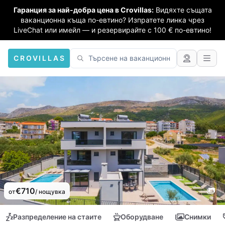
Гаранция за най-добра цена в Crovillas:
Видяхте същата
ваканционна къща по-евтино? Изпратете линка чрез
LiveChat или имейл — и резервирайте с 100 € по-евтино!
CROVILLAS
€710
от
/ нощувка
Разпределение на стаите
Оборудване
Снимки