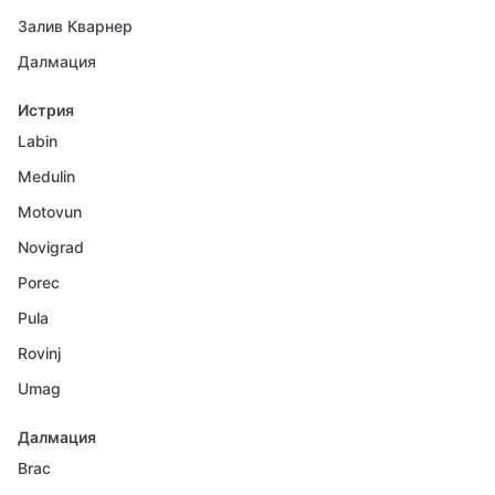
Залив Кварнер
Далмация
Истрия
Labin
Medulin
Motovun
Novigrad
Porec
Pula
Rovinj
Umag
Далмация
Brac