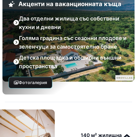
Акценти на ваканционната къща
Два отделни жилища със собствени
кухни и дневни
Голяма градина със сезонни плодове и
зеленчуци за самостоятелно бране
Детска площадка и обширни външни
пространства
Фотогалерия
140 м² жилищна