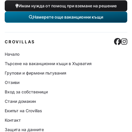
Имам нужда от помощ при вземане на решение
Намерете още ваканционни къщи
Cro
C
CROVILLAS
Начало
Търсене на ваканционни къщи в Хърватия
Групови и фирмени пътувания
Отзиви
Вход за собственици
Стани домакин
Екипът на Crovillas
Контакт
Защита на данните