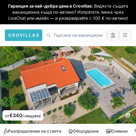
Гаранция за най-добра цена в Crovillas:
Видяхте същата
ваканционна къща по-евтино? Изпратете линка чрез
LiveChat или имейл — и резервирайте с 100 € по-евтино!
CROVILLAS
€340
от
/ нощувка
Разпределение на стаите
Оборудване
Снимки