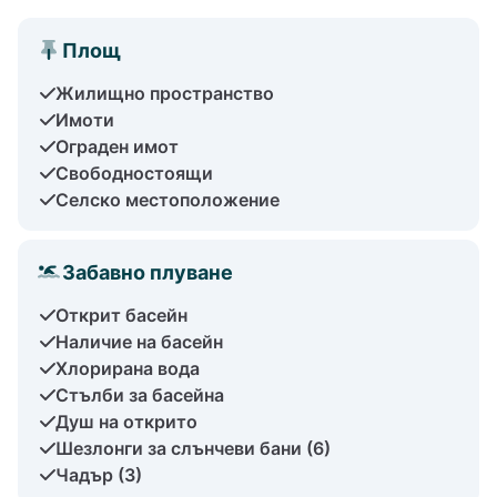
Площ
Жилищно пространство
Имоти
Ограден имот
Свободностоящи
Селско местоположение
Забавно плуване
Открит басейн
Наличие на басейн
Хлорирана вода
Стълби за басейна
Душ на открито
Шезлонги за слънчеви бани (6)
Чадър (3)