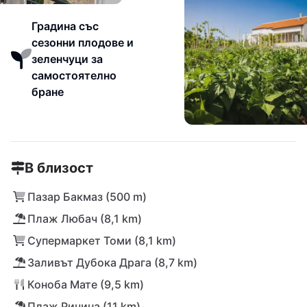
Градина със
сезонни плодове и
зеленчуци за
самостоятелно
бране
В близост
Пазар Бакмаз (500 m)
Плаж Любач (8,1 km)
Супермаркет Томи (8,1 km)
Заливът Дубока Драга (8,7 km)
Коноба Мате (9,5 km)
Плаж Ричина (11 km)