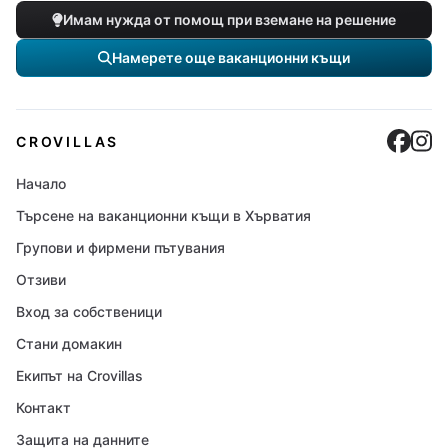
Имам нужда от помощ при вземане на решение
Намерете още ваканционни къщи
Cro
C
CROVILLAS
Начало
Търсене на ваканционни къщи в Хърватия
Групови и фирмени пътувания
Отзиви
Вход за собственици
Стани домакин
Екипът на Crovillas
Контакт
Защита на данните