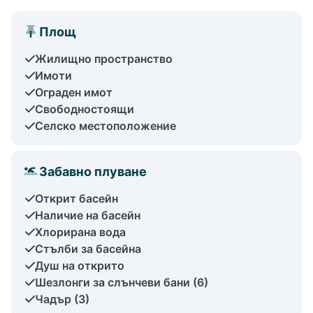
Площ
Жилищно пространство
Имоти
Ограден имот
Свободностоящи
Селско местоположение
Забавно плуване
Открит басейн
Наличие на басейн
Хлорирана вода
Стълби за басейна
Душ на открито
Шезлонги за слънчеви бани (6)
Чадър (3)