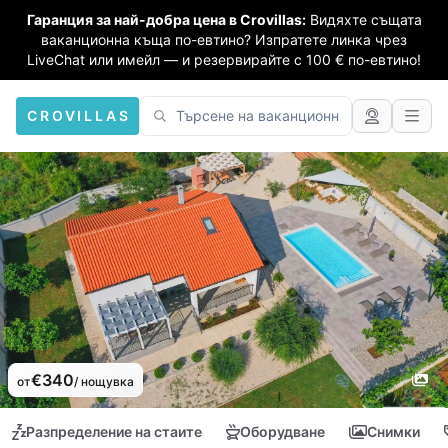
Гаранция за най-добра цена в Crovillas:
Видяхте същата
ваканционна къща по-евтино? Изпратете линка чрез
LiveChat или имейл — и резервирайте с 100 € по-евтино!
CROVILLAS
€340
от
/ нощувка
Разпределение на стаите
Оборудване
Снимки