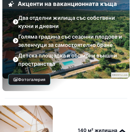
Акценти на ваканционната къща
Два отделни жилища със собствени
кухни и дневни
Голяма градина със сезонни плодове и
зеленчуци за самостоятелно бране
Детска площадка и обширни външни
пространства
Фотогалерия
140 м² жилищна