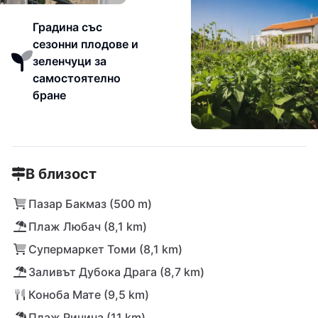
Градина със
сезонни плодове и
зеленчуци за
самостоятелно
бране
В близост
Пазар Бакмаз (500 m)
Плаж Любач (8,1 km)
Супермаркет Томи (8,1 km)
Заливът Дубока Драга (8,7 km)
Коноба Мате (9,5 km)
Плаж Ричина (11 km)